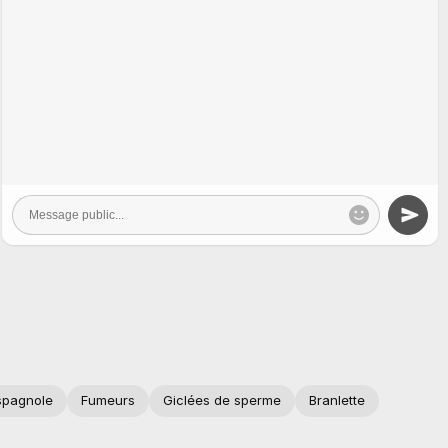
spagnole
Fumeurs
Giclées de sperme
Branlette