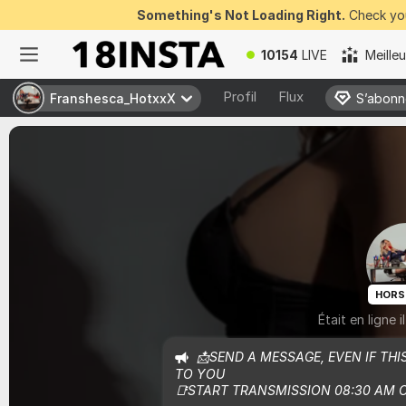
Something's Not Loading Right.
Check you
10154
LIVE
Meille
Profil
Flux
Franshesca_HotxxX
Franshesca_HotxxX
S’abonn
S’abonn
HORS
Était en ligne 
📩SEND A MESSAGE, EVEN IF THIS
TO YOU

📑START TRANSMISSION 08:30 AM C