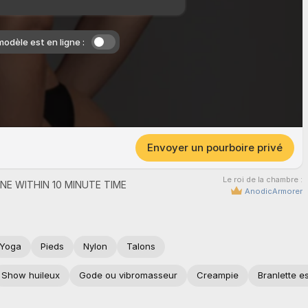
modèle est en ligne :
Envoyer un pourboire privé
Le roi de la chambre :
ONE
WITHIN
10
MINUTE
TIME
AnodicArmorer
Yoga
Pieds
Nylon
Talons
Show huileux
Gode ou vibromasseur
Creampie
Branlette e