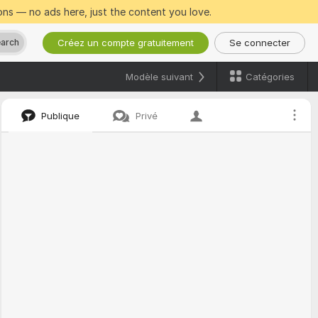
ns — no ads here, just the content you love.
Créez un compte gratuitement
Se connecter
earch
Catégories
Modèle suivant
Publique
Privé