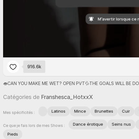
M’avertir lorsque ce 
916.6k
👄
CAN
YOU
MAKE
ME
WET?
OPEN
PVT💦
THE
GOALS
WILL
BE
D
Catégories de
Franshesca_HotxxX
Latinos
Mince
Brunettes
Cuir
Mes spécificités :
Dance érotique
Seins nus
Ce que je fais lors de mes Shows :
Pieds