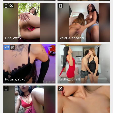
Lina_Away
Valeria-escobar
Hotary_Yuko
Little_dolls12