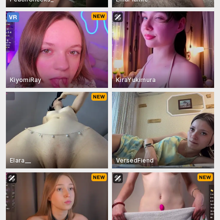
KiyomiRay
KiraYukimura
Elara__
VersedFiend