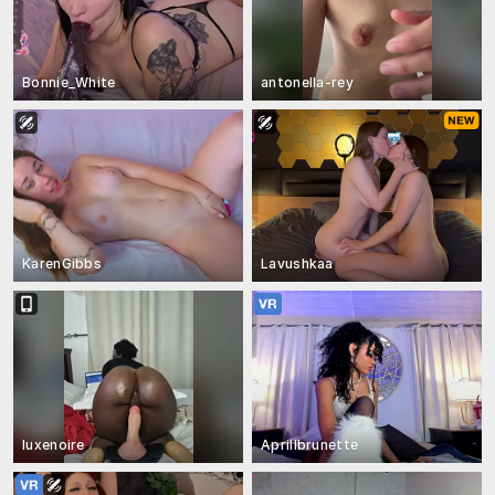
Bonnie_White
antonella-rey
KarenGibbs
Lavushkaa
luxenoire
Aprillbrunette