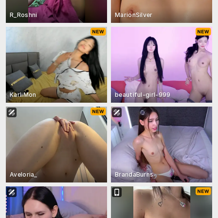
R_Roshni
MarionSilver
KarliMon
beautiful-girl-999
Aveloria_
BrandaBurns