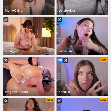
MerryCalnan
LettieAlbair
Julia_PR0
LexieLee
megann_myers
KenaTol