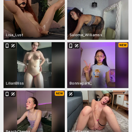
Lisa_Lust
Salome_Williamss
LilianBliss
Bonniepark_
PeachCheeks_
LinaFlamie