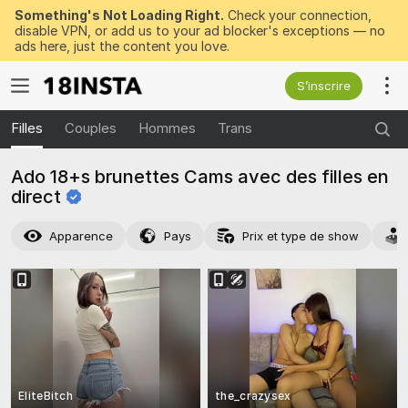
Something's Not Loading Right.
Check your connection,
disable VPN, or add us to your ad blocker's exceptions — no
ads here, just the content you love.
S’inscrire
Filles
Couples
Hommes
Trans
Ado 18+s brunettes Cams avec des filles en
direct
Apparence
Pays
Prix et type de show
EliteBitch
the_crazysex