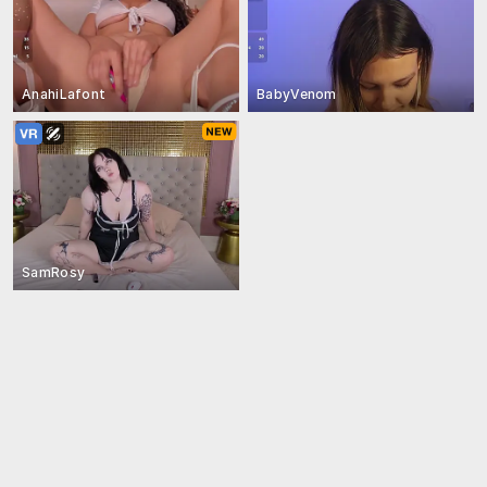
AnahiLafont
BabyVenom
SamRosy