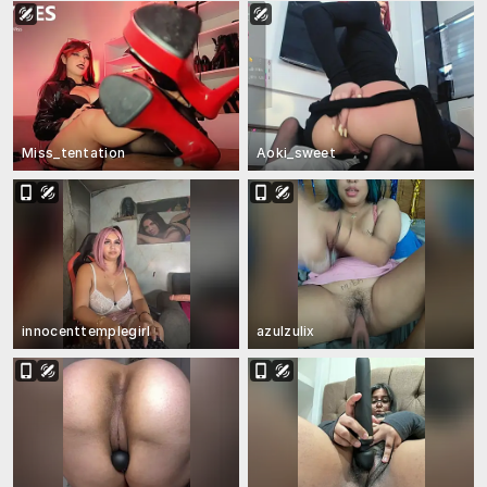
Miss_tentation
Aoki_sweet
innocenttemplegirl
azulzulix