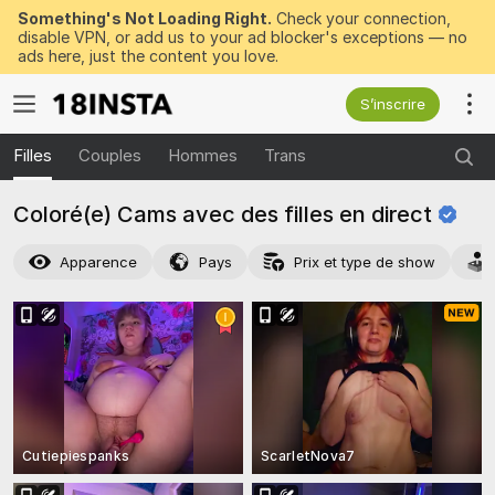
Something's Not Loading Right.
Check your connection,
disable VPN, or add us to your ad blocker's exceptions — no
ads here, just the content you love.
S’inscrire
Filles
Couples
Hommes
Trans
Coloré(e) Cams avec des filles en
direct
Apparence
Pays
Prix et type de show
Cutiepiespanks
ScarletNova7