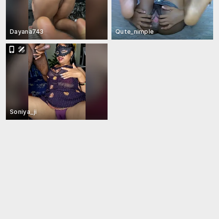
Dayana743
Qute_nimple
Soniya_ji