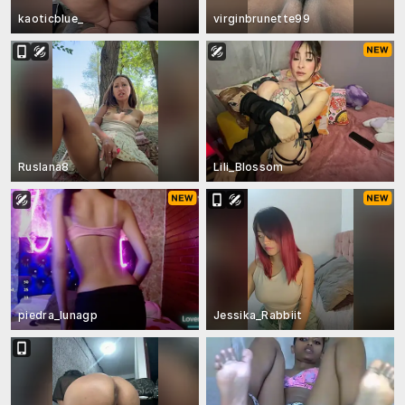
kaoticblue_
virginbrunette99
Ruslana8
Lili_Blossom
piedra_lunagp
Jessika_Rabbiit