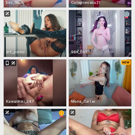
Evil_Giirls
Cuteprincess21
art_porno
98K_001
KawaiiKiki_247
Mona_Carter