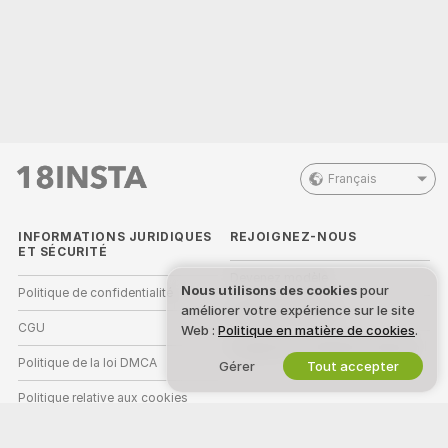
Français
INFORMATIONS JURIDIQUES
REJOIGNEZ-NOUS
ET SÉCURITÉ
Devenez modèle
Nous utilisons des cookies
pour
Politique de confidentialité
améliorer votre expérience sur le site
Inscriptions Studio
CGU
Web :
Politique en matière de cookies
.
Programme d'affiliation webcam
Politique de la loi DMCA
Gérer
Tout accepter
Politique relative aux cookies
Guide sur le contrôle parental