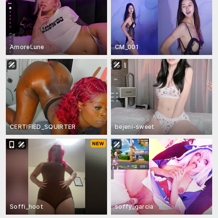
AmoreLune
CM_001
CERTIFIED_SQUIRTER
bejeni-sweet
Soffi_hoot
soffy_garcia