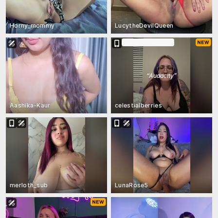
Horny_mommy
LucytheDevilQueen
En show à ticket
“
Audacity
”
Aashika-Kaur
celestialberries
merloth_sub
LunaRose5