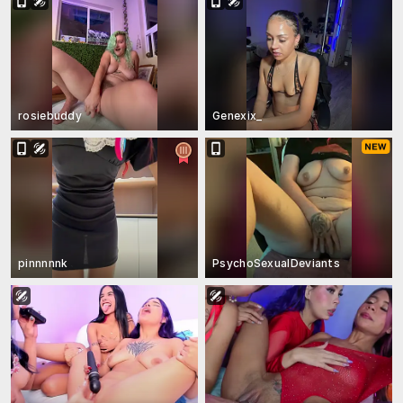
rosiebuddy
Genexix_
pinnnnnk
PsychoSexualDeviants